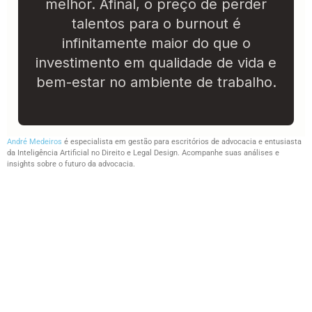
melhor. Afinal, o preço de perder
talentos para o burnout é
infinitamente maior do que o
investimento em qualidade de vida e
bem-estar no ambiente de trabalho.
André Medeiros
é especialista em gestão para escritórios de advocacia e entusiasta
da Inteligência Artificial no Direito e Legal Design. Acompanhe suas análises e
insights sobre o futuro da advocacia.
Junte-se ao nosso grupo no WhatsApp, onde
advogados de todo o Brasil trocam ideias e
novidades sobre Inteligência Artificial! Não
perca a oportunidade de se atualizar com as
últimas ferramentas e tendências do mercado
jurídico.