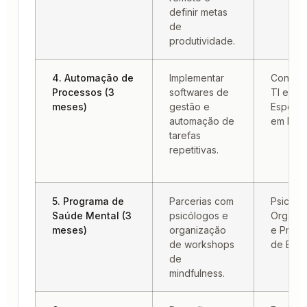
definir metas
de
produtividade.
4. Automação de
Implementar
Consult
Processos (3
softwares de
TI e
meses)
gestão e
Especial
automação de
em Lega
tarefas
repetitivas.
5. Programa de
Parcerias com
Psicólo
Saúde Mental (3
psicólogos e
Organiz
meses)
organização
e Profis
de workshops
de Bem-
de
mindfulness.