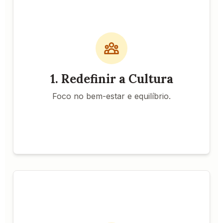
Em psicologia
Consultoria Especializada:
organizacional para redesenhar a cultura.
Treinamentos sobre
Workshops de Bem-Estar:
gestão de estresse e saúde mental.
Criação de áreas
Espaços de Descompressão:
de relaxamento e pausas.
1. Redefinir a Cultura
Implementar políticas de trabalho
Flexibilidade:
flexíveis e remotas.
Foco no bem-estar e equilíbrio.
Benefício Principal
Aumento de 30% na satisfação geral dos
colaboradores.
Ações e Recursos
Capacitar gestores em
Treinamento de Líderes:
comunicação empática e gestão humanizada.