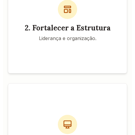
Alocar verba para
Orçamento para Bem-Estar:
programas contínuos de saúde mental.
Estabelecer
Definição de Metas Claras:
expectativas realistas e transparentes para as
2. Fortalecer a Estrutura
equipes.
Criar canais seguros e
Feedback Contínuo:
Liderança e organização.
constantes para feedback.
Benefício Principal
Redução de 40% nos índices de burnout em 12
meses.
Ações e Recursos
Implementar ou aprimorar
Softwares de Gestão:
ferramentas de gestão de processos.
Mapear e automatizar
Automação de Tarefas:
tarefas repetitivas e administrativas.
Capacitar a equipe para
Treinamento Contínuo: