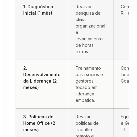
1. Diagnóstico
Realizar
Consult
Inicial (1 mês)
pesquisa de
RH e Ge
clima
organizacional
e
levantamento
de horas
extras.
2.
Treinamento
Consult
Desenvolvimento
para sócios e
Lideran
da Liderança (2
gestores
Coach
meses)
focado em
liderança
empática.
3. Políticas de
Revisar
Equipe
Home Office (2
políticas de
e Gesto
meses)
trabalho
TI
remoto e