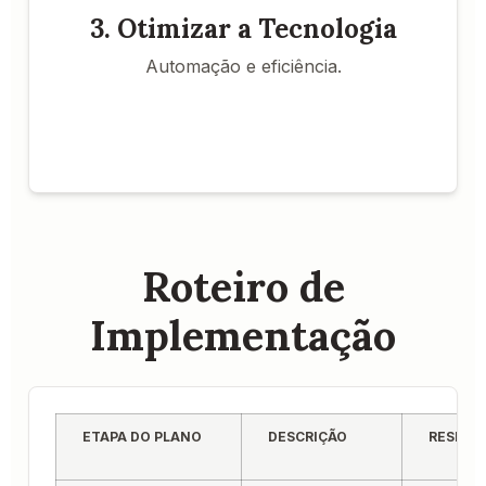
extrair o máximo das ferramentas disponíveis.
3. Otimizar a Tecnologia
Garantir que a equipe
Suporte Técnico Ágil:
tenha suporte para usar a tecnologia sem
Automação e eficiência.
frustrações.
Benefício Principal
Melhora de 25% na produtividade geral do
escritório.
Roteiro de
Implementação
ETAPA DO PLANO
DESCRIÇÃO
RESPON