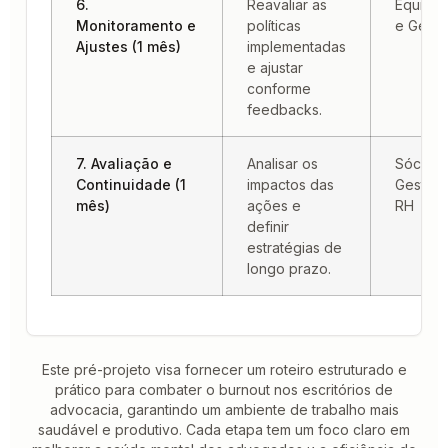
6.
Reavaliar as
Equipe
Monitoramento e
políticas
e Gesto
Ajustes (1 mês)
implementadas
e ajustar
conforme
feedbacks.
7. Avaliação e
Analisar os
Sócios 
Continuidade (1
impactos das
Gestore
mês)
ações e
RH
definir
estratégias de
longo prazo.
Este pré-projeto visa fornecer um roteiro estruturado e
prático para combater o burnout nos escritórios de
advocacia, garantindo um ambiente de trabalho mais
saudável e produtivo. Cada etapa tem um foco claro em