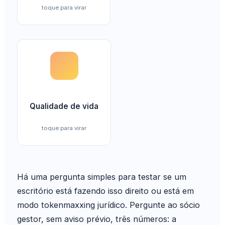
toque para virar
Horas efetivamente trabalhadas, número de
atendimentos em fins de semana, pesquisa interna
de bem-estar, rotatividade voluntária e tempo
médio de permanência. A IA precisa devolver
tempo à vida, não apenas inflar a margem do
Qualidade de vida
sócio.
toque para virar
Há uma pergunta simples para testar se um
escritório está fazendo isso direito ou está em
modo tokenmaxxing jurídico. Pergunte ao sócio
gestor, sem aviso prévio, três números: a