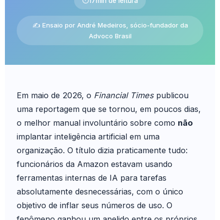
⏱
17
min de leitura
✍️ Ensaio por André Medeiros, sócio-fundador da
Advoco Brasil
Em maio de 2026, o
Financial Times
publicou
uma reportagem que se tornou, em poucos dias,
o melhor manual involuntário sobre como
não
implantar inteligência artificial em uma
organização. O título dizia praticamente tudo:
funcionários da Amazon estavam usando
ferramentas internas de IA para tarefas
absolutamente desnecessárias, com o único
objetivo de inflar seus números de uso. O
fenômeno ganhou um apelido entre os próprios