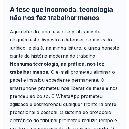
adicionais, e-mails sobre uso da IA, formação
particularmente crítico, pois envolve sigilo
A tese que incomoda: tecnologia
contínua mal estruturada e ansiedade gerada
profissional, dados sensíveis de processos e
não nos fez trabalhar menos
pela própria adoção da ferramenta. Sem
responsabilidade técnica do advogado pela
mensuração rigorosa, esse vazamento engole o
peça assinada. Nenhum desses temas é
Aqui defendo uma tese que praticamente
ganho.
resolvido em treinamento de prompt. Só é
ninguém está disposto a defender no mercado
resolvido em projeto de gestão.
jurídico, e ela é, na minha leitura, a única honesta
diante da história moderna do trabalho.
Nenhuma tecnologia, na prática, nos fez
trabalhar menos.
O e-mail prometeu eliminar o
papel e instalou expediente permanente. O
smartphone prometeu nos liberar da mesa e nos
prendeu ao bolso. O WhatsApp prometeu
agilidade e desmoronou qualquer fronteira entre
profissional e pessoal. O sistema de protocolo
eletrônico do tribunal prometeu reduzir tempo e
produziu peticionamento de domingo à noite. O