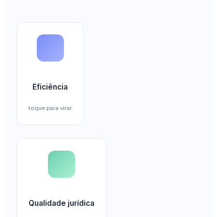
Não é volume de peças produzidas. É tempo
médio de ciclo do início ao fim do entregável, taxa
de retrabalho na revisão do sócio, e margem por
hora efetiva trabalhada. Mede o quanto a IA
realmente liberou capacidade.
Eficiência
toque para virar
Auditoria amostral de peças por sócio sênior,
checagem de aderência à tese, identificação de
alucinações, índice de citações inexistentes e
desempenho processual da peça. Sem isso, IA
pode estar piorando a entrega sem que ninguém
Qualidade jurídica
perceba.