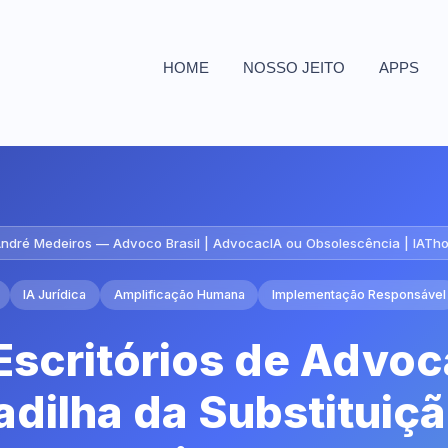
HOME
NOSSO JEITO
APPS
ndré Medeiros — Advoco Brasil | AdvocacIA ou Obsolescência | IATh
IA Jurídica
Amplificação Humana
Implementação Responsável
Escritórios de Advoc
dilha da Substituiçã