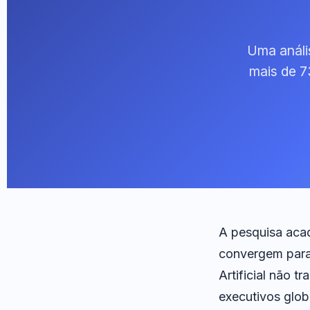
Uma análi
mais de 7
A pesquisa aca
convergem para 
Artificial não 
executivos glo