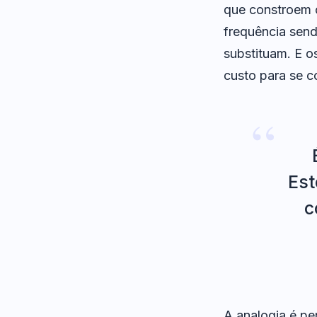
que constroem c
frequência send
substituam. E o
custo para se co
Est
c
A analogia é pe