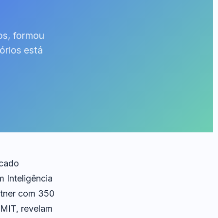
os, formou
órios está
rcado
m Inteligência
artner com 350
 MIT, revelam