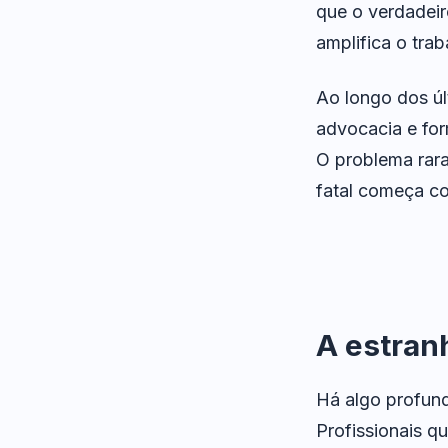
que o verdadei
amplifica o tra
Ao longo dos úl
advocacia e for
O problema rara
fatal começa c
A estran
Há algo profun
Profissionais q