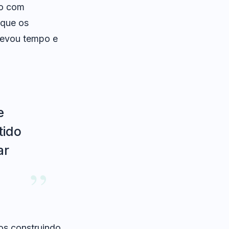
ão com
 que os
 levou tempo e
e
tido
ar
os construindo