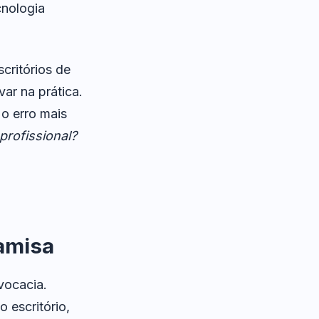
cnologia
critórios de
ar na prática.
 o erro mais
profissional?
amisa
vocacia.
 escritório,