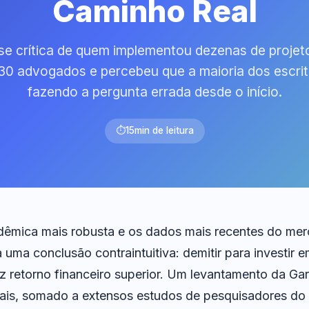
Caminho Real
se crítica de quem implementou dezenas de projet
30 advogados e percebeu que a maioria dos escrit
fazendo a pergunta errada desde o início.
⏱
15
min de leitura
dêmica mais robusta e os dados mais recentes do me
uma conclusão contraintuitiva: demitir para investir e
traz retorno financeiro superior. Um levantamento da G
bais, somado a extensos estudos de pesquisadores do