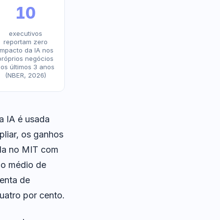
10
executivos
reportam zero
impacto da IA nos
próprios negócios
os últimos 3 anos
(NBER, 2026)
a IA é usada
pliar, os ganhos
ida no MIT com
nho médio de
enta de
quatro por cento.