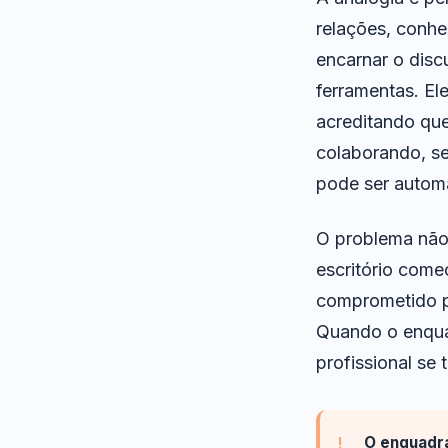
relações, conhe
encarnar o discu
ferramentas. El
acreditando qu
colaborando, s
pode ser autom
O problema não
escritório come
comprometido pa
Quando o enqua
profissional se
O enquadra