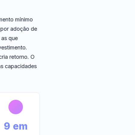
amento mínimo
 por adoção de
e as que
vestimento.
ria retorno. O
 as capacidades
9 em