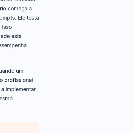
ório começa a
rompts. Ele testa
 isso
dade está
desempenha
Quando um
o profissional
 a implementar.
mesmo