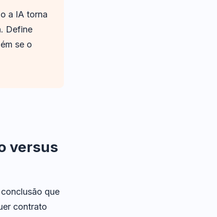
o a IA torna
. Define
bém se o
o versus
 conclusão que
uer contrato