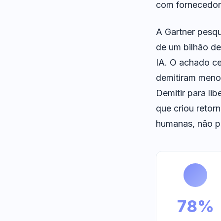
com fornecedor 
A Gartner pesq
de um bilhão de
IA. O achado ce
demitiram menos
Demitir para li
que criou retor
humanas, não pa
80%