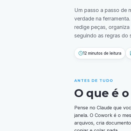
Um passo a passo de m
verdade na ferramenta.
redige peças, organiza
seguindo as regras do s
12 minutos de leitura
ANTES DE TUDO
O que é o
Pense no Claude que você
janela. O Cowork é o me
arquivos, cria documento
copiar e colar nada.