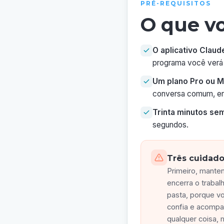
PRÉ-REQUISITOS
O que v
O aplicativo Claud
programa você verá 
Um plano Pro ou M
conversa comum, ent
Trinta minutos se
segundos.
Três cuidad
Primeiro, manten
encerra o trabal
pasta, porque v
confia e acompa
qualquer coisa, 