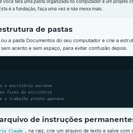
l
você terá uma pasta organizada no computador e um projeto c
Esta é a fundação, faça uma vez e não mexa mais.
 estrutura de pastas
o ou a pasta Documentos do seu computador e crie a estru
 sem acento e sem espaço, para evitar confusão depois.
o o escritório escreve
os fixos do escritório
e o trabalho pronto aparece
o arquivo de instruções permanente
, na raiz, crie um arquivo de texto e salve co
rio_Claude