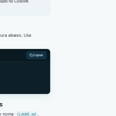
riado no Cowork
tura abaixo. Use
Copiar
s
m o nome
.
CLAUDE.md