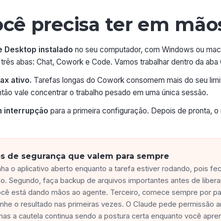
ocê precisa ter em mão
e Desktop instalado
no seu computador, com Windows ou mac
três abas: Chat, Cowork e Code. Vamos trabalhar dentro da aba
ax ativo.
Tarefas longas do Cowork consomem mais do seu limi
ão vale concentrar o trabalho pesado em uma única sessão.
m interrupção
para a primeira configuração. Depois de pronta, o 
os de segurança que valem para sempre
ha o aplicativo aberto enquanto a tarefa estiver rodando, pois f
ho. Segundo, faça backup de arquivos importantes antes de liber
ocê está dando mãos ao agente. Terceiro, comece sempre por p
nhe o resultado nas primeiras vezes. O Claude pede permissão a
mas a cautela continua sendo a postura certa enquanto você apre