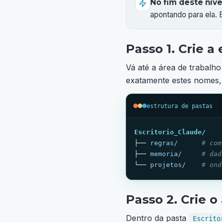
No fim deste níve
apontando para ela. 
Passo 1. Crie a
Vá até a área de trabalh
exatamente estes nomes,
estrutura de pastas
Escritorio_Claude/
├── 
regras/
# com
├── 
memoria/
# dad
└── 
projetos/
# ond
Passo 2. Crie 
Dentro da pasta
Escrito