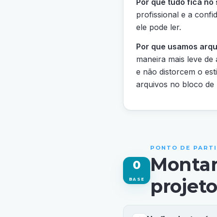
Por que tudo fica no
profissional e a conf
ele pode ler.
Por que usamos arqu
maneira mais leve de
e não distorcem o esti
arquivos no bloco de
PONTO DE PART
Montan
0
projet
BASE