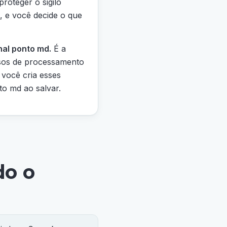
roteger o sigilo
a, e você decide o que
al ponto md.
É a
rsos de processamento
, você cria esses
o md ao salvar.
do o