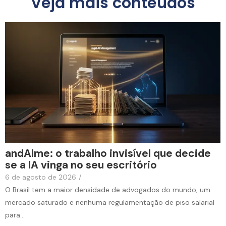
Veja mais conteúdos
andAIme: o trabalho invisível que decide
se a IA vinga no seu escritório
6 de agosto de 2026
/
O Brasil tem a maior densidade de advogados do mundo, um
mercado saturado e nenhuma regulamentação de piso salarial
para...