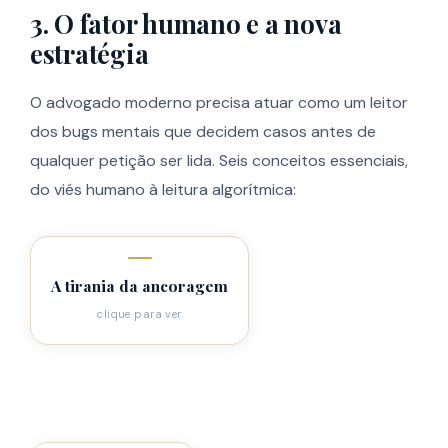
3. O fator humano e a nova
estratégia
O advogado moderno precisa atuar como um leitor
dos bugs mentais que decidem casos antes de
qualquer petição ser lida. Seis conceitos essenciais,
do viés humano à leitura algorítmica:
O primeiro número jogado na mesa define o campo de
A tirania da ancoragem
batalha. Quem ancora primeiro força o oponente a
gastar energia apenas para se afastar daquele valor.
clique para ver