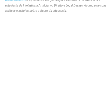
André Medeiros
é especialista em gestão para escritórios de advocacia e
entusiasta da Inteligência Artificial no Direito e Legal Design. Acompanhe suas
análises e insights sobre o futuro da advocacia.
Junte-se ao nosso grupo no WhatsApp, onde
advogados de todo o Brasil trocam ideias e
novidades sobre Inteligência Artificial! Não
perca a oportunidade de se atualizar com as
últimas ferramentas e tendências do mercado
jurídico.
Grupo do WhatsApp