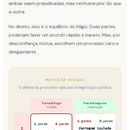
ambas saem prejudicadas, mas nenhuma pior do que
a outra.
No direito, isso é o equilíbrio do litígio. Duas partes
poderiam fazer um acordo rápido e barato. Mas, por
desconfiança mútua, escolhem um processo caro e
desgastante.
MATRIZ DE DECISÃO
O dilema do prisioneiro aplicado à negociação jurídica
Parte B litiga
Parte B negocia
traição
cooperação
A: ganha
B: perde
A: perde
B: perde
Vantagem isolada