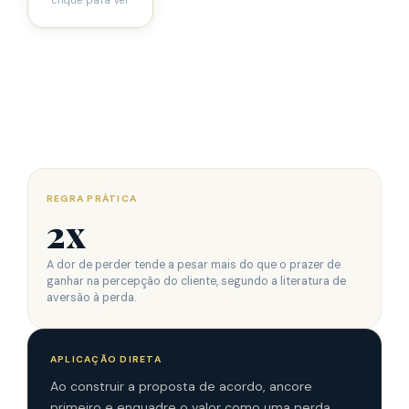
REGRA PRÁTICA
2x
A dor de perder tende a pesar mais do que o prazer de
ganhar na percepção do cliente, segundo a literatura de
aversão à perda.
APLICAÇÃO DIRETA
Ao construir a proposta de acordo, ancore
primeiro e enquadre o valor como uma perda