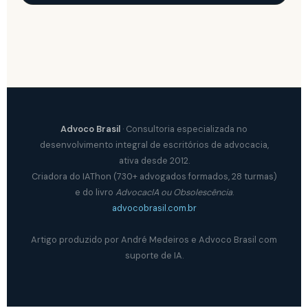
Advoco Brasil
· Consultoria especializada no
desenvolvimento integral de escritórios de advocacia,
ativa desde 2012.
Criadora do IAThon (730+ advogados formados, 28 turmas)
e do livro
AdvocacIA ou Obsolescência
.
advocobrasil.com.br
Artigo produzido por André Medeiros e Advoco Brasil com
suporte de IA.