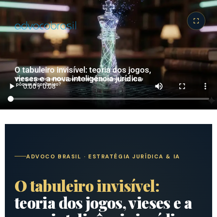
O tabuleiro invisível: teoria dos jogos,
vieses e a nova inteligência jurídica
Por que continuamos jogando xadrez quando o jogo virou
pôquer algorítmico?
ADVOCO BRASIL · ESTRATÉGIA JURÍDICA & IA
O tabuleiro invisível:
teoria dos jogos, vieses e a