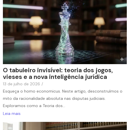
O tabuleiro invisível: teoria dos jogos,
vieses e a nova inteligência jurídica
13 de julho de 2026
/
Esqueça o homo economicus. Neste artigo, desconstruímos o
mito da racionalidade absoluta nas disputas judiciais.
Exploramos como a Teoria dos...
Leia mais