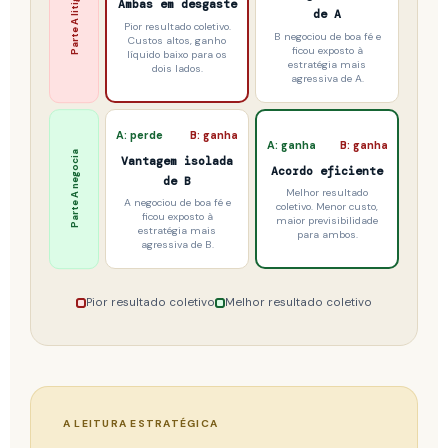
Parte A litiga
Ambas em desgaste
de A
Pior resultado coletivo.
B negociou de boa fé e
Custos altos, ganho
ficou exposto à
líquido baixo para os
estratégia mais
dois lados.
agressiva de A.
A: perde
B: ganha
A: ganha
B: ganha
Parte A negocia
Vantagem isolada
Acordo eficiente
de B
Melhor resultado
A negociou de boa fé e
coletivo. Menor custo,
ficou exposto à
maior previsibilidade
estratégia mais
para ambos.
agressiva de B.
Pior resultado coletivo
Melhor resultado coletivo
A LEITURA ESTRATÉGICA