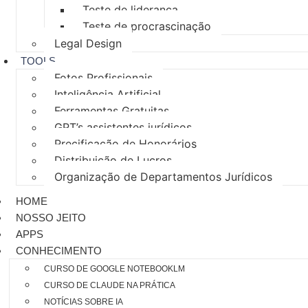
Teste de liderança
Teste de procrascinação
Legal Design
TOOLS
Fotos Profissionais
Inteligência Artificial
Ferramentas Gratuitas
GPT’s assistentes jurídicos
Precificação de Honorários
Distribuição de Lucros
Organização de Departamentos Jurídicos
HOME
NOSSO JEITO
APPS
CONHECIMENTO
CURSO DE GOOGLE NOTEBOOKLM
CURSO DE CLAUDE NA PRÁTICA
NOTÍCIAS SOBRE IA