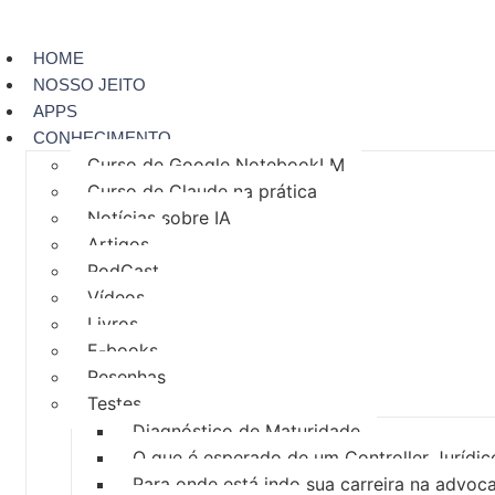
HOME
NOSSO JEITO
APPS
CONHECIMENTO
Curso de Google NotebookLM
Curso de Claude na prática
Notícias sobre IA
Artigos
PodCast
Vídeos
Livros
E-books
Resenhas
Testes
Diagnóstico de Maturidade
O que é esperado de um Controller Jurídic
Para onde está indo sua carreira na advoc