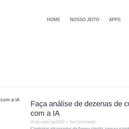
HOME
NOSSO JEITO
APPS
Faça análise de dezenas de c
com a IA
18 de maio de 2025
/
No Comments
Contratar advogados de forma rápida, segura e pro