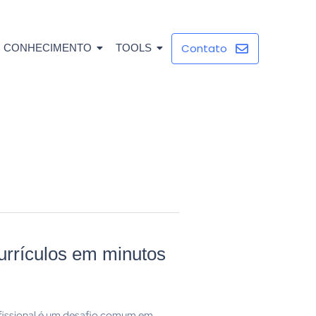
Contato
CONHECIMENTO
TOOLS
urrículos em minutos
fissional é um desafio comum em