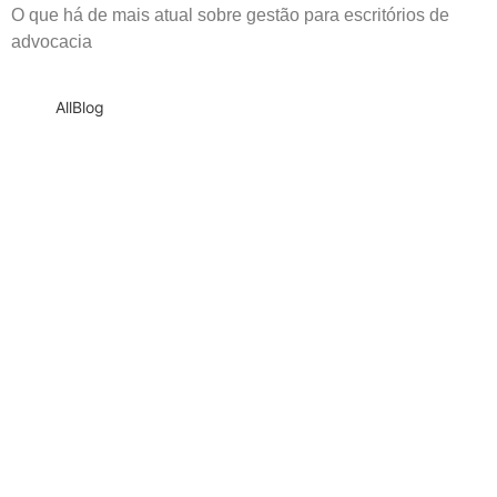
O que há de mais atual sobre gestão para escritórios de
advocacia
All
Blog
andAIme: o trabalho invisível que decide
se a IA vinga no seu escritório
Blog
,
Inteligência Artificial
O Brasil tem a maior densidade de advogados do mundo, um
mercado saturado e nenhuma regulamentação de piso salarial
para...
Mais
Manifesto da Liderança Jurídica na Era da
IA
Blog
,
Inteligência Artificial
,
Pessoas
O Brasil tem a maior densidade de advogados do mundo, um
mercado saturado e nenhuma regulamentação de piso salarial
para...