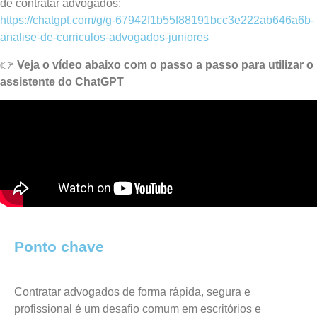
de contratar advogados:
https://chatgpt.com/g/g-67942f1b55f88191bcc3e222ab646a6b-
analise-de-curriculos-advogados-juniores
👉
Veja o vídeo abaixo com o passo a passo para utilizar o
assistente do ChatGPT
Ponto chave
Contratar advogados de forma rápida, segura e
profissional é um desafio comum em escritórios e