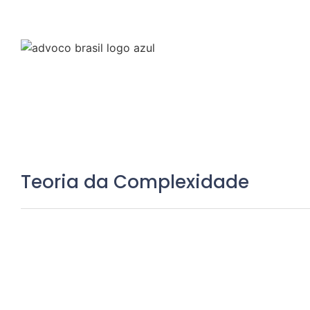
Teoria da Complexidade
Resenha do Livro Antifrágil, de
6 de novembro de 2025
/
No Comments
O mundo jurídico parece cada vez mais volátil, complexo e ince