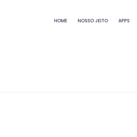
HOME
NOSSO JEITO
APPS
 Nassim Nicholas Taleb
rto. Nesse cenário, o conceito de "Antifrágil" de Nassim Taleb surg