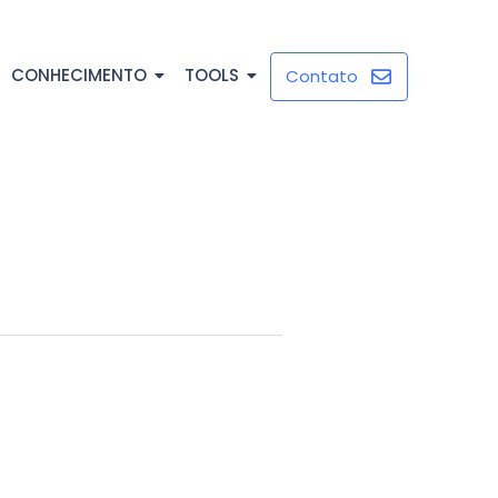
CONHECIMENTO
TOOLS
Contato
e como uma promessa poderosa: a