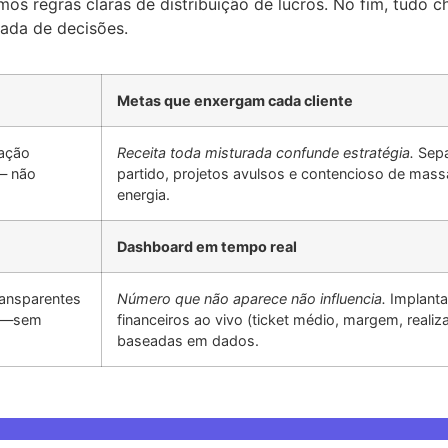
amos regras claras de distribuição de lucros. No fim, tudo
mada de decisões.
Metas que enxergam cada cliente
cação
Receita toda misturada confunde estratégia.
Sepa
 — não
partido, projetos avulsos e contencioso de massa
energia.
Dashboard em tempo real
ransparentes
Número que não aparece não influencia.
Implanta
ado—sem
financeiros ao vivo (ticket médio, margem, reali
baseadas em dados.