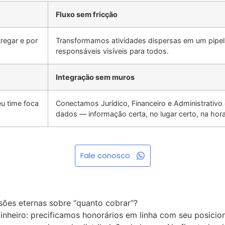
Fluxo sem fricção
regar e por
Transformamos atividades dispersas em um pipelin
responsáveis visíveis para todos.
Integração sem muros
u time foca
Conectamos Jurídico, Financeiro e Administrativ
dados — informação certa, no lugar certo, na hora
Fale conosco
sões eternas sobre “quanto cobrar”?
dinheiro: precificamos honorários em linha com seu posici