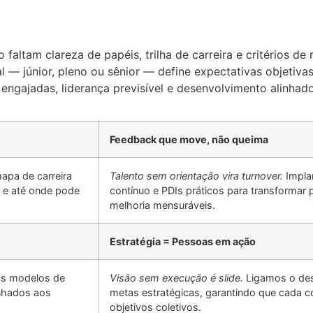
altam clareza de papéis, trilha de carreira e critérios d
 — júnior, pleno ou sênior — define expectativas objetiva
 engajadas, liderança previsível e desenvolvimento alinhad
Feedback que move, não queima
pa de carreira
Talento sem orientação vira turnover.
Impla
á e até onde pode
contínuo e PDIs práticos para transforma
melhoria mensuráveis.
Estratégia = Pessoas em ação
s modelos de
Visão sem execução é slide.
Ligamos o des
inhados aos
metas estratégicas, garantindo que cada 
objetivos coletivos.