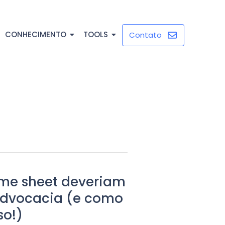
CONHECIMENTO
TOOLS
Contato
time sheet deveriam
 advocacia (e como
so!)