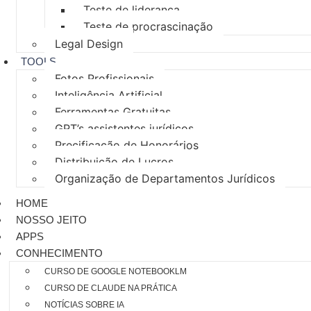
Teste de liderança
Teste de procrascinação
Legal Design
TOOLS
Fotos Profissionais
Inteligência Artificial
Ferramentas Gratuitas
GPT’s assistentes jurídicos
Precificação de Honorários
Distribuição de Lucros
Organização de Departamentos Jurídicos
HOME
NOSSO JEITO
APPS
CONHECIMENTO
CURSO DE GOOGLE NOTEBOOKLM
CURSO DE CLAUDE NA PRÁTICA
NOTÍCIAS SOBRE IA