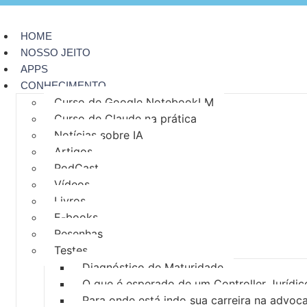
HOME
NOSSO JEITO
APPS
CONHECIMENTO
Curso de Google NotebookLM
Curso de Claude na prática
Notícias sobre IA
Artigos
PodCast
Vídeos
Livros
E-books
Resenhas
Testes
Diagnóstico de Maturidade
O que é esperado de um Controller Jurídic
Para onde está indo sua carreira na advoc