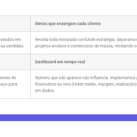
Metas que enxergam cada cliente
aseados em
Receita toda misturada confunde estratégia.
Separamos 
ras vendidas.
projetos avulsos e contencioso de massa, revelando on
Dashboard em tempo real
entes de
Número que não aparece não influencia.
Implantamos p
spaço para
financeiros ao vivo (ticket médio, margem, realização
em dados.