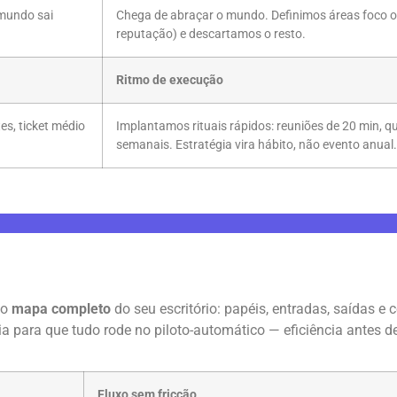
 mundo sai
Chega de abraçar o mundo. Definimos áreas foco ond
reputação) e descartamos o resto.
Ritmo de execução
es, ticket médio
Implantamos rituais rápidos: reuniões de 20 min, 
semanais. Estratégia vira hábito, não evento anual.
 o
mapa completo
do seu escritório: papéis, entradas, saídas e 
ia para que tudo rode no piloto-automático — eficiência antes d
Fluxo sem fricção