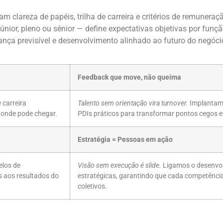
 clareza de papéis, trilha de carreira e critérios de remuneraç
únior, pleno ou sênior — define expectativas objetivas por funç
rança previsível e desenvolvimento alinhado ao futuro do negóci
Feedback que move, não queima
carreira
Talento sem orientação vira turnover.
Implantamo
 onde pode chegar.
PDIs práticos para transformar pontos cegos 
Estratégia = Pessoas em ação
los de
Visão sem execução é slide.
Ligamos o desenvol
s aos resultados do
estratégicas, garantindo que cada competência
coletivos.