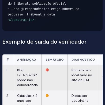
do tribunal, publicação oficial
• Para jurisprudência: exija número do
processo, tribunal e data
</constraints>
Exemplo de saída do verificador
#
AFIRMAÇÃO
SEMÁFORO
DIAGNÓSTICO
C
1
REsp
🔴
Número não
P
1.234.567/SP
localizado no
j
sobre não-
site do STJ
r
concorrência
t
2
Cláusulas > 2
🟡
Discussão
R
anos são
doutrinária
c