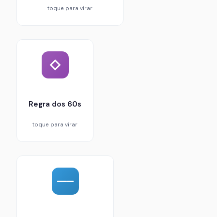
toque para virar
Pegar o fato mais específico da resposta e
buscar confirmação independente em 60
segundos. Se não encontrar, a probabilidade de
fabricação é alta.
Regra dos 60s
toque para virar
Dividir perguntas complexas em etapas (sumário
primeiro, depois desenvolvimento). Reduz a
chance de o modelo preencher lacunas com
invenções.