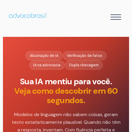
Alucinação de IA
Verificação de fatos
IA na advocacia
Dupla checagem
Sua IA mentiu para você.
Veja como descobrir em 60
segundos.
Modelos de linguagem não sabem coisas, geram
texto estatisticamente plausível. Quando não têm
a resposta, inventam. Com fluência perfeita e