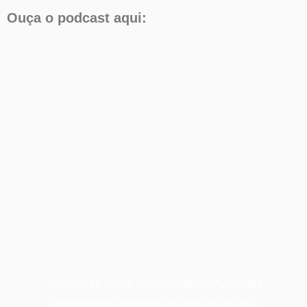
Ouça o podcast aqui:
Junte-se ao nosso grupo no WhatsApp, onde
advogados de todo o Brasil trocam ideias e