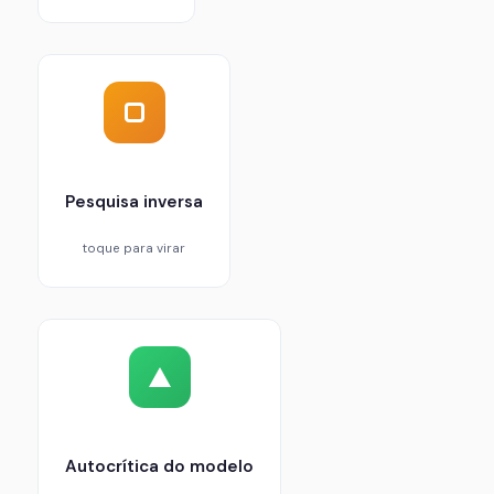
Buscar o dado específico citado pela IA (número
do processo, nome do autor, data exata) em vez
do tema geral. Expõe a costura entre elementos
reais e fabricados.
Pesquisa inversa
toque para virar
Instruir a IA a avaliar as fragilidades da própria
resposta. Modelos de linguagem conseguem
identificar pontos de incerteza quando
direcionados a fazê-lo.
Autocrítica do modelo