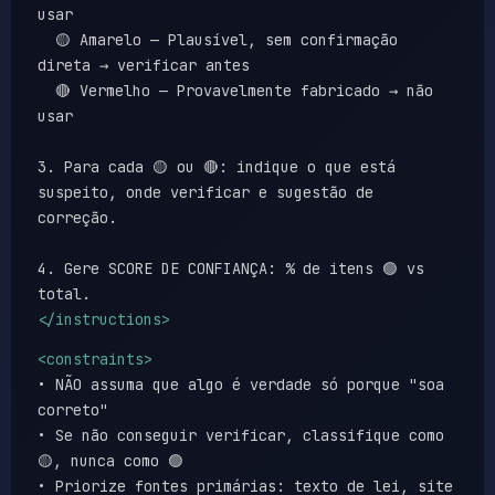
usar
🟡 Amarelo — Plausível, sem confirmação
direta → verificar antes
🔴 Vermelho — Provavelmente fabricado → não
usar
3. Para cada 🟡 ou 🔴: indique o que está
suspeito, onde verificar e sugestão de
correção.
4. Gere SCORE DE CONFIANÇA: % de itens 🟢 vs
total.
</instructions>
<constraints>
• NÃO assuma que algo é verdade só porque "soa
correto"
• Se não conseguir verificar, classifique como
🟡, nunca como 🟢
• Priorize fontes primárias: texto de lei, site