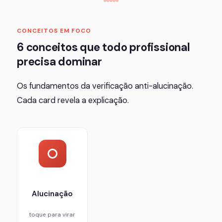
CONCEITOS EM FOCO
6 conceitos que todo profissional
precisa dominar
Os fundamentos da verificação anti-alucinação.
Cada card revela a explicação.
Geração de informações fictícias apresentadas
como fatos. O modelo não "sabe" que está
inventando — ele produz a sequência de tokens
mais provável, mesmo que o conteúdo seja falso.
Alucinação
toque para virar