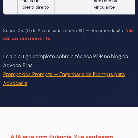
nulas de
sem súmula
v
pleno direito
vinculante
Score: 0% (0 de 2 verificadas como 🟢) — Recomendação:
Não
utilizar sem reescrita.
Leia o artigo completo sobre a técnica PDP no blog da
Advoco Brasil:
Prompt dos Prompts — Engenharia de Prompts para
Advocacia
A IA erra com fluência. Sua vantagem